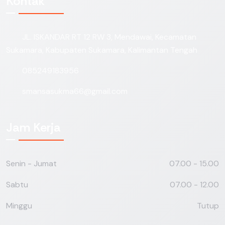
Kontak
JL. ISKANDAR RT 12 RW 3, Mendawai, Kecamatan
Sukamara, Kabupaten Sukamara, Kalimantan Tengah
085249183956
smansasukma66@gmail.com
Jam Kerja
Senin - Jumat
07.00 - 15.00
Sabtu
07.00 - 12.00
Minggu
Tutup