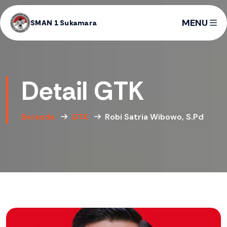
MENU
SMAN 1 Sukamara
Detail GTK
Beranda
GTK
Robi Satria Wibowo, S.Pd