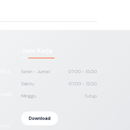
Jam Kerja
RW 3,
Senin - Jumat
07.00 - 15.00
Sabtu
07.00 - 12.00
Tengah
Minggu
Tutup
Download
.com