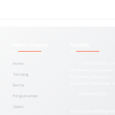
Menu Utama
Kontak
JL. ISKANDAR RT 12 
Home
Mendawai, Kecamatan
Tentang
Sukamara, Kabupaten
Sukamara, Kalimantan 
Berita
085249183956
Pengumuman
Galeri
smansasukma66@gmail