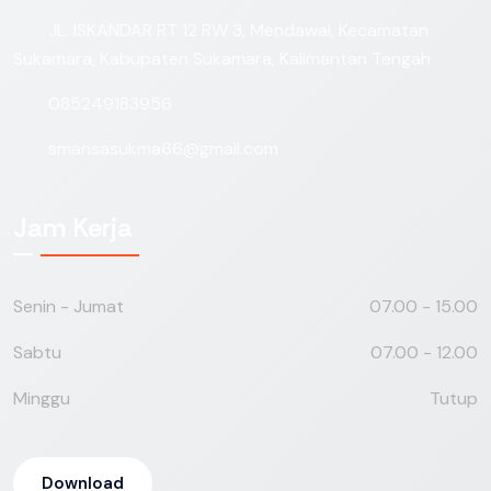
JL. ISKANDAR RT 12 RW 3, Mendawai, Kecamatan
Sukamara, Kabupaten Sukamara, Kalimantan Tengah
085249183956
smansasukma66@gmail.com
Jam Kerja
Senin - Jumat
07.00 - 15.00
Sabtu
07.00 - 12.00
Minggu
Tutup
Download