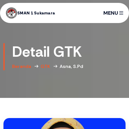
MENU
SMAN 1 Sukamara
Detail GTK
Beranda
GTK
Asna, S.Pd