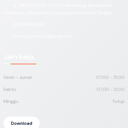
JL. ISKANDAR RT 12 RW 3, Mendawai, Kecamatan
Sukamara, Kabupaten Sukamara, Kalimantan Tengah
085249183956
smansasukma66@gmail.com
Jam Kerja
Senin - Jumat
07.00 - 15.00
Sabtu
07.00 - 12.00
Minggu
Tutup
Download