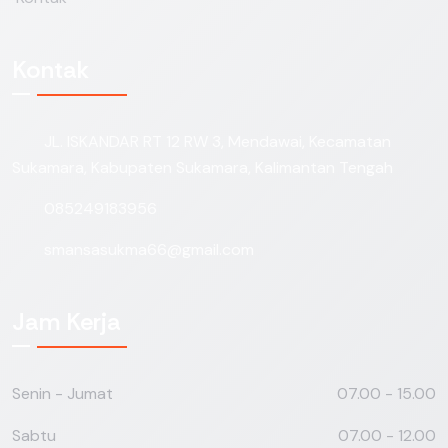
Kontak
JL. ISKANDAR RT 12 RW 3, Mendawai, Kecamatan
Sukamara, Kabupaten Sukamara, Kalimantan Tengah
085249183956
smansasukma66@gmail.com
Jam Kerja
Senin - Jumat
07.00 - 15.00
Sabtu
07.00 - 12.00